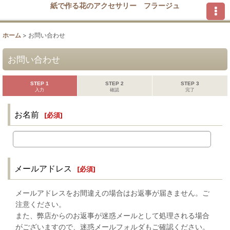
紙で作る花のアクセサリー フラージュ
ホーム
>
お問い合わせ
お問い合わせ
STEP 1
STEP 2
STEP 3
入力
確認
完了
お名前
[
必須
]
メールアドレス
[
必須
]
メールアドレスをお間違えの場合はお返事が届きません。ご
注意ください。
また、弊店からのお返事が迷惑メールとして処理される場合
がございますので、迷惑メールフォルダもご確認ください。