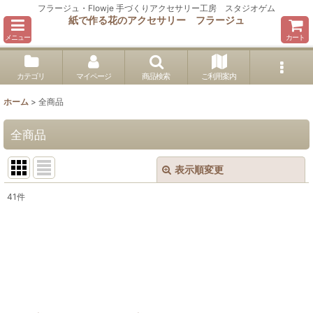
フラージュ・Flowje 手づくりアクセサリー工房 スタジオゲム
紙で作る花のアクセサリー フラージュ
メニュー
カート
カテゴリ
マイページ
商品検索
ご利用案内
ホーム
>
全商品
全商品
表示順変更
閉じる
41
件
表示数
:
並び順
:
絞り込む