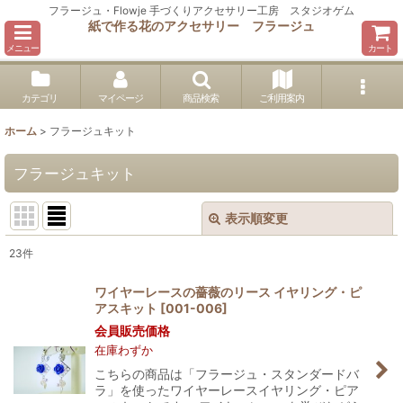
フラージュ・Flowje 手づくりアクセサリー工房 スタジオゲム
紙で作る花のアクセサリー フラージュ
メニュー
カート
カテゴリ
マイページ
商品検索
ご利用案内
ホーム
>
フラージュキット
フラージュキット
表示順変更
閉じる
23
件
表示数
:
ワイヤーレースの薔薇のリース イヤリング・ピ
アスキット
[
001-006
]
並び順
:
会員販売価格
在庫わずか
絞り込む
こちらの商品は「フラージュ・スタンダードバ
ラ」を使ったワイヤーレースイヤリング・ピア